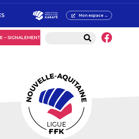
ES
Mon espace →
E – SIGNALEMENT