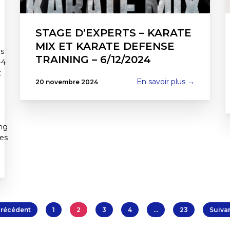
STAGE D’EXPERTS – KARATE
MIX ET KARATE DEFENSE
ès
TRAINING – 6/12/2024
44
t
En savoir plus →
20 novembre 2024
ng
es
Précédent
1
2
3
4
…
23
Suivan