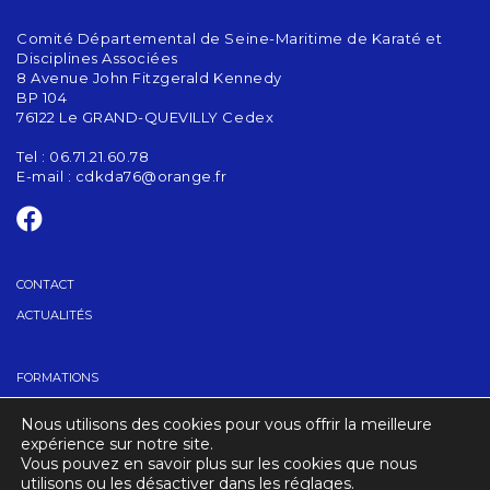
Comité Départemental de Seine-Maritime de Karaté et
Disciplines Associées
8 Avenue John Fitzgerald Kennedy
BP 104
76122 Le GRAND-QUEVILLY Cedex
Tel : 06.71.21.60.78
E-mail :
cdkda76@orange.fr
CONTACT
ACTUALITÉS
FORMATIONS
GRADES
Nous utilisons des cookies pour vous offrir la meilleure
TROUVER UN CLUB
expérience sur notre site.
Vous pouvez en savoir plus sur les cookies que nous
utilisons ou les désactiver dans les réglages.