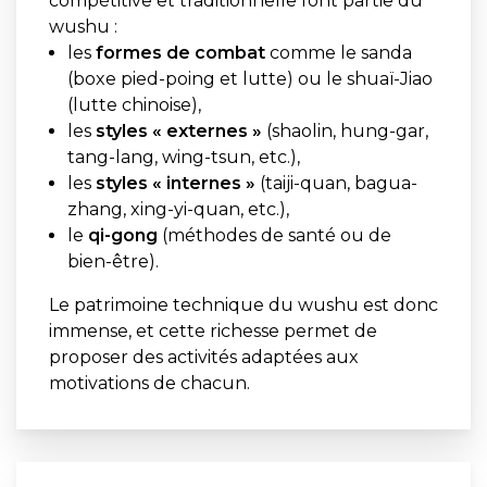
compétitive et traditionnelle font partie du
wushu :
les
formes de combat
comme le sanda
(boxe pied-poing et lutte) ou le shuaï-Jiao
(lutte chinoise),
les
styles « externes »
(shaolin, hung-gar,
tang-lang, wing-tsun, etc.),
les
styles « internes »
(taiji-quan, bagua-
zhang, xing-yi-quan, etc.),
le
qi-gong
(méthodes de santé ou de
bien-être).
Le patrimoine technique du wushu est donc
immense, et cette richesse permet de
proposer des activités adaptées aux
motivations de chacun.