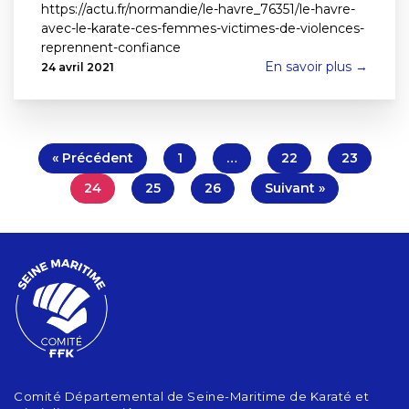
https://actu.fr/normandie/le-havre_76351/le-havre-
avec-le-karate-ces-femmes-victimes-de-violences-
reprennent-confiance
En savoir plus →
24 avril 2021
« Précédent
1
…
22
23
24
25
26
Suivant »
Comité Départemental de Seine-Maritime de Karaté et