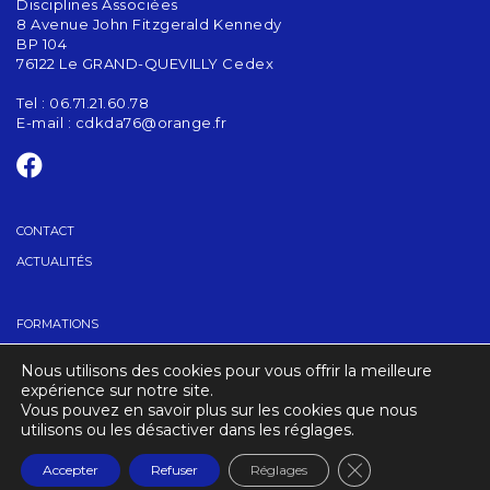
Disciplines Associées
8 Avenue John Fitzgerald Kennedy
BP 104
76122 Le GRAND-QUEVILLY Cedex
Tel : 06.71.21.60.78
E-mail :
cdkda76@orange.fr
CONTACT
ACTUALITÉS
FORMATIONS
GRADES
Nous utilisons des cookies pour vous offrir la meilleure
TROUVER UN CLUB
expérience sur notre site.
Vous pouvez en savoir plus sur les cookies que nous
utilisons ou les désactiver dans les réglages.
CRÉDITS
MENTIONS LÉGALES
Fermer la banniè
Accepter
Refuser
Réglages