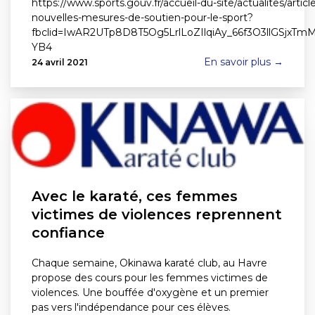
https://www.sports.gouv.fr/accueil-du-site/actualites/articl
nouvelles-mesures-de-soutien-pour-le-sport?
fbclid=IwAR2UTp8D8T5Og5LrlLoZIlqiAy_66f3O3llGSjxT
YB4
En savoir plus →
24 avril 2021
Avec le karaté, ces femmes
victimes de violences reprennent
confiance
Chaque semaine, Okinawa karaté club, au Havre
propose des cours pour les femmes victimes de
violences. Une bouffée d'oxygène et un premier
pas vers l'indépendance pour ces élèves.