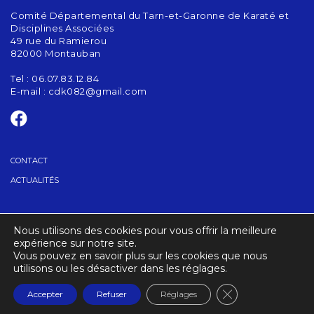
Comité Départemental du Tarn-et-Garonne de Karaté et
Disciplines Associées
49 rue du Ramierou
82000 Montauban
Tel : 06.07.83.12.84
E-mail :
cdk082@gmail.com
CONTACT
ACTUALITÉS
TROUVER UN CLUB
Nous utilisons des cookies pour vous offrir la meilleure
PARTENAIRES
expérience sur notre site.
Vous pouvez en savoir plus sur les cookies que nous
utilisons ou les désactiver dans les réglages.
CRÉDITS
MENTIONS LÉGALES
Fermer la banniè
Accepter
Refuser
Réglages