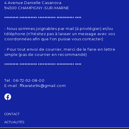
4 Avenue Danielle Casanova
94500 CHAMPIGNY-SUR-MARNE
********* *********** *********** *********** ****
- Nous sommes joignables par mail (à privilégier) et/ou
téléphone (n'hésitez pas à laisser un message avec vos
coordonnées afin que l'on puisse vous contacter)
- Pour tout envoi de courrier, merci de le faire en lettre
simple (pas de courrier en recommandé)
********* *********** *********** *********** ****
Tel : 06-72-92-08-00
E-mail :
ffkarate94@gmail.com
CONTACT
ACTUALITÉS