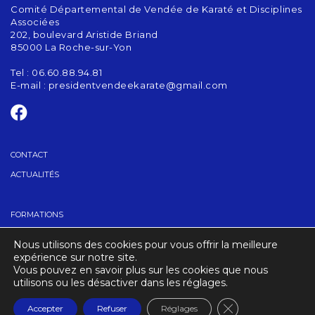
Comité Départemental de Vendée de Karaté et Disciplines
Associées
202, boulevard Aristide Briand
85000 La Roche-sur-Yon
Tel : 06.60.88.94.81
E-mail :
presidentvendeekarate@gmail.com
CONTACT
ACTUALITÉS
FORMATIONS
GRADES
Nous utilisons des cookies pour vous offrir la meilleure
TROUVER UN CLUB
expérience sur notre site.
Vous pouvez en savoir plus sur les cookies que nous
utilisons ou les désactiver dans les réglages.
CRÉDITS
MENTIONS LÉGALES
Fermer la banniè
Accepter
Refuser
Réglages