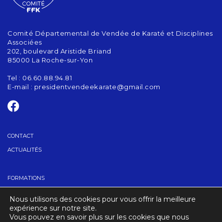
Comité Départemental de Vendée de Karaté et Disciplines
Associées
202, boulevard Aristide Briand
85000 La Roche-sur-Yon
Tel : 06.60.88.94.81
E-mail :
presidentvendeekarate@gmail.com
CONTACT
ACTUALITÉS
FORMATIONS
GRADES
Nous utilisons des cookies pour vous offrir la meilleure
TROUVER UN CLUB
expérience sur notre site.
Vous pouvez en savoir plus sur les cookies que nous