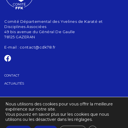
Comité Départemental des Yvelines de Karaté et
Disciplines Associées
49 bis avenue du Général De Gaulle
78125 GAZERAN
E-mail :
contact@cdk78.fr
CONTACT
ACTUALITÉS
TROUVER UN CLUB
Nous utilisons des cookies pour vous offrir la meilleure
ANNONCES CLUBS/PROFS…
expérience sur notre site.
Vous pouvez en savoir plus sur les cookies que nous
utilisons ou les désactiver dans les réglages.
CRÉDITS
MENTIONS LÉGALES