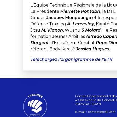
L’Équipe Technique Régionale de la Ligu
La Présidente
Pierrette Pontabri
, la DTL
Grades
Jacques Monpounga
et le respo
Défense Training
A. Lereculay
, Karaté C
Jitsu
M. Vignon
, Wushu
S Molard
;
le Res
formation Jeunes Arbitres
Alfredo Capel
Dargent
;
l’Entraîneur Combat
Pape Dio
référent Body Karaté
Jessica Hugues
.
Téléchargez l’organigramme de l’ETR
Comité Départemental des Yv
49 bis avenue du Général D
78125 GAZERAN
E-mail :
contact@cdk78.fr