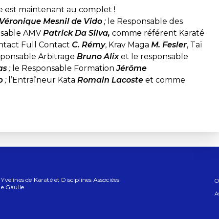
e est maintenant au complet !
Véronique Mesnil de Vido
;
le Responsable des
nsable AMV
Patrick Da Silva,
comme référent Karaté
ontact Full Contact
C. Rémy
, Krav Maga
M. Fesler
, Taï
ponsable Arbitrage
Bruno Alix
et le responsable
as
;
le Responsable Formation
Jérôme
p
;
l’Entraîneur Kata
Romain Lacoste
et comme
elines de Karaté et Disciplines Associées
C
e Gaulle
A