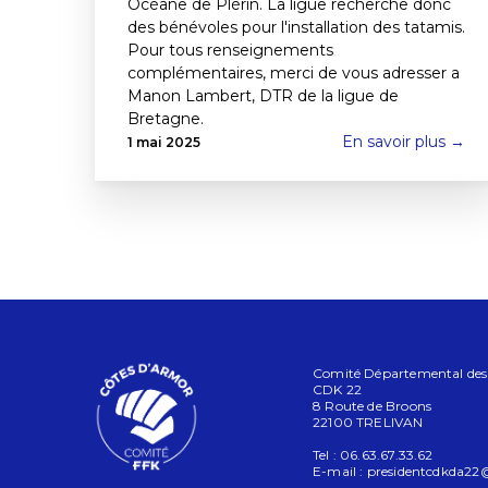
Océane de Plérin. La ligue recherche donc
des bénévoles pour l'installation des tatamis.
Pour tous renseignements
complémentaires, merci de vous adresser a
Manon Lambert, DTR de la ligue de
Bretagne.
En savoir plus →
1 mai 2025
Comité Départemental des C
CDK 22
8 Route de Broons
22100 TRELIVAN
Tel : 06.63.67.33.62
E-mail :
presidentcdkda2