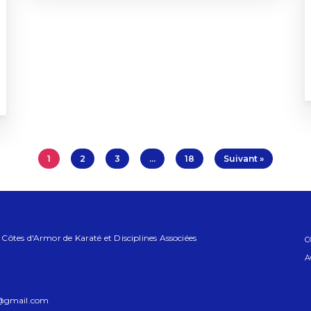
1
2
3
…
18
Suivant »
ôtes d'Armor de Karaté et Disciplines Associées
C
A
2@gmail.com