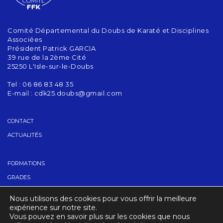
Comité Départemental du Doubs de Karaté et Disciplines
Associées
Président Patrick GARCIA
39 rue de la 2ème Cité
25250 L'Isle-sur-le-Doubs
Tel : 06 86 83 48 35
E-mail :
cdk25.doubs@gmail.com
CONTACT
ACTUALITÉS
FORMATIONS
GRADES
TROUVER UN CLUB
Nous utilisons des cookies pour vous offrir la meilleure
ACCUEIL
expérience sur notre site.
Vous pouvez en savoir plus sur les cookies que nous