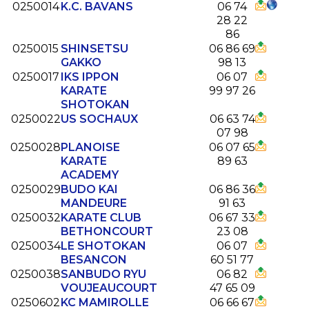
0250014
K.C. BAVANS
06 74
28 22
86
0250015
SHINSETSU
06 86 69
GAKKO
98 13
0250017
IKS IPPON
06 07
KARATE
99 97 26
SHOTOKAN
0250022
US SOCHAUX
06 63 74
07 98
0250028
PLANOISE
06 07 65
KARATE
89 63
ACADEMY
0250029
BUDO KAI
06 86 36
MANDEURE
91 63
0250032
KARATE CLUB
06 67 33
BETHONCOURT
23 08
0250034
LE SHOTOKAN
06 07
BESANCON
60 51 77
0250038
SANBUDO RYU
06 82
VOUJEAUCOURT
47 65 09
0250602
KC MAMIROLLE
06 66 67