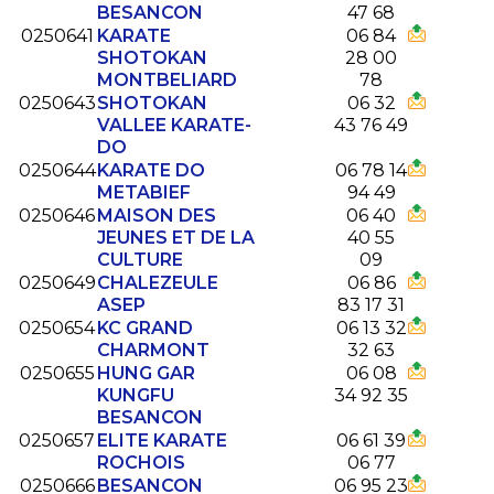
BESANCON
47 68
0250641
KARATE
06 84
SHOTOKAN
28 00
MONTBELIARD
78
0250643
SHOTOKAN
06 32
VALLEE KARATE-
43 76 49
DO
0250644
KARATE DO
06 78 14
METABIEF
94 49
0250646
MAISON DES
06 40
JEUNES ET DE LA
40 55
CULTURE
09
0250649
CHALEZEULE
06 86
ASEP
83 17 31
0250654
KC GRAND
06 13 32
CHARMONT
32 63
0250655
HUNG GAR
06 08
KUNGFU
34 92 35
BESANCON
0250657
ELITE KARATE
06 61 39
ROCHOIS
06 77
0250666
BESANCON
06 95 23