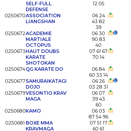
SELF-FULL
12 05
DEFENSE
0250670
ASSOCIATION
06 24
LIANGSHAN
43 82
39
0250672
ACADEMIE
06 30
MARTIALE
90 83
OCTOPUS
40
0250673
HAUT DOUBS
07 61 67
KARATE
70 14
SHOTOKAN
0250674
QG KARATE DO
06 84
60 33 14
0250677
SAMURAIKATAGI
06 26
DOJO
03 28 31
0250679
VESONTIO KRAV
06 07
MAGA
39 43
60
0250680
KAMO
06 03
87 54 96
0250681
BOXE MMA
07 51 17
KRAVMAGA
60 61