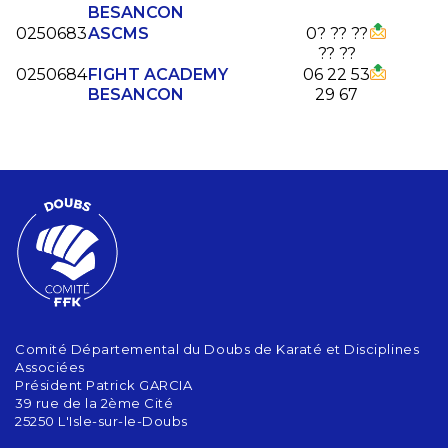
BESANCON
0250683
ASCMS
0? ?? ??
?? ??
0250684
FIGHT ACADEMY
06 22 53
BESANCON
29 67
Comité Départemental du Doubs de Karaté et Disciplines
Associées
Président Patrick GARCIA
39 rue de la 2ème Cité
25250 L'Isle-sur-le-Doubs