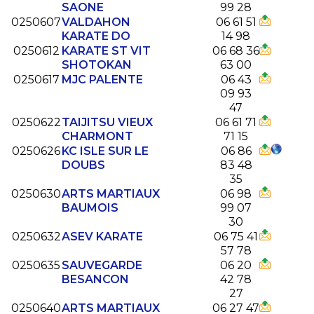
SAONE
99 28
0250607
VALDAHON
06 61 51
KARATE DO
14 98
0250612
KARATE ST VIT
06 68 36
SHOTOKAN
63 00
0250617
MJC PALENTE
06 43
09 93
47
0250622
TAIJITSU VIEUX
06 61 71
CHARMONT
71 15
0250626
KC ISLE SUR LE
06 86
DOUBS
83 48
35
0250630
ARTS MARTIAUX
06 98
BAUMOIS
99 07
30
0250632
ASEV KARATE
06 75 41
57 78
0250635
SAUVEGARDE
06 20
BESANCON
42 78
27
0250640
ARTS MARTIAUX
06 27 47