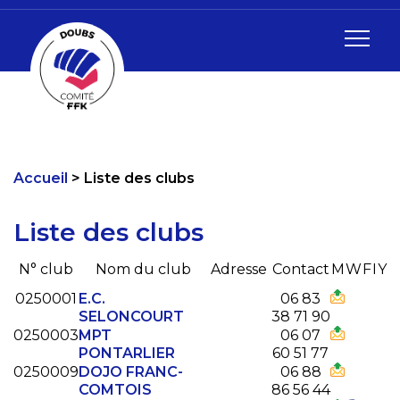
Accueil
Liste des clubs
Liste des clubs
N° club
Nom du club
Adresse
Contact
M
W
F
I
Y
0250001
E.C.
06 83
SELONCOURT
38 71 90
0250003
MPT
06 07
PONTARLIER
60 51 77
0250009
DOJO FRANC-
06 88
COMTOIS
86 56 44