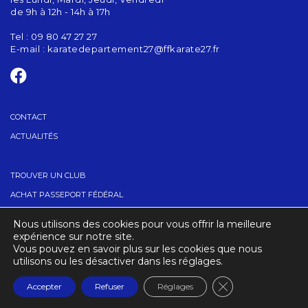
de 9h à 12h - 14h à 17h
Tel : 09 80 47 27 27
E-mail :
karatedepartement27@ffkarate27.fr
CONTACT
ACTUALITÉS
TROUVER UN CLUB
ACHAT PASSEPORT FÉDÉRAL
DEVENIR COACH TERRITORIAL
Nous utilisons des cookies pour vous offrir la meilleure
CARTE COACH TERRITORIAL (DEMANDE)
expérience sur notre site.
Vous pouvez en savoir plus sur les cookies que nous
utilisons ou les désactiver dans les réglages.
CRÉDITS
MENTIONS LÉGALES
Fermer la banniè
Accepter
Refuser
Réglages