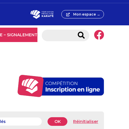
Mon espace →
E – SIGNALEMENT
OK
Réinitialiser