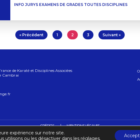
INFO JURYS EXAMENS DE GRADES TOUTES DISCIPLINES
« Précédent
1
2
3
Suivant »
ance de Karaté et Disciplines Associées
C
e Cambrai
A
nge.fr
CRÉDITS
MENTIONS LÉGALES
eure expérience sur notre site.
Accept
s utilisons ou les désactiver dans les réglages.