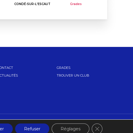
CONDÉ-SUR-L'ESCAUT
Grades
ONTACT
GRADES
CTUALITÉS
TROUVER UN CLUB
Fermer la banniè
er
Refuser
Réglages