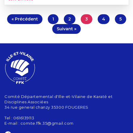
« Précédent
1
2
3
4
5
Suivant »
Comité Départemental d'Ille-et-Vilaine de Karaté et
Disciplines Associées
34 rue general chanzy 35300 FOUGERES
Tel : 0616139113
E-mail :
comite.ffk.35@gmail.com