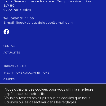
Ligue Guadeloupe de Karaté et Disciplines Associées
B.P 80
97152 PàP Cedex
Tel : 0690 54 44 06
E-mail :
liguekda.guadeloupe@gmail.com
CONTACT
ACTUALITÉS
TROUVER UN CLUB
INSCRIPTIONS AUX COMPÉTITIONS
GRADES
STAGES
Nous utilisons des cookies pour vous offrir la meilleure
FORMATIONS
expérience sur notre site.
Vous pouvez en savoir plus sur les cookies que nous
utilisons ou les désactiver dans les réglages.