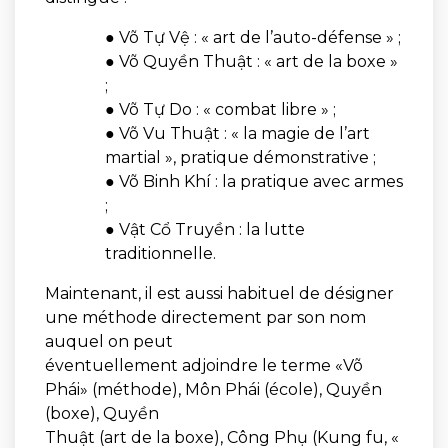
● Võ Tự Vệ : « art de l’auto-défense » ;
● Võ Quyền Thuật : « art de la boxe »
;
● Võ Tự Do : « combat libre » ;
● Võ Vu Thuật : « la magie de l’art
martial », pratique démonstrative ;
● Võ Binh Khí : la pratique avec armes
;
● Vật Cổ Truyền : la lutte
traditionnelle.
Maintenant, il est aussi habituel de désigner
une méthode directement par son nom
auquel on peut
éventuellement adjoindre le terme «Võ
Phái» (méthode), Môn Phái (école), Quyền
(boxe), Quyền
Thuật (art de la boxe), Công Phụ (Kung fu, «