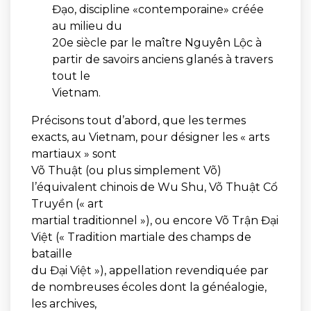
Đạo, discipline «contemporaine» créée
au milieu du
20e siècle par le maître Nguyên Lộc à
partir de savoirs anciens glanés à travers
tout le
Vietnam.
Précisons tout d’abord, que les termes
exacts, au Vietnam, pour désigner les « arts
martiaux » sont
Võ Thuật (ou plus simplement Võ)
l’équivalent chinois de Wu Shu, Võ Thuật Cổ
Truyền (« art
martial traditionnel »), ou encore Võ Trận Đại
Việt (« Tradition martiale des champs de
bataille
du Đại Việt »), appellation revendiquée par
de nombreuses écoles dont la généalogie,
les archives,