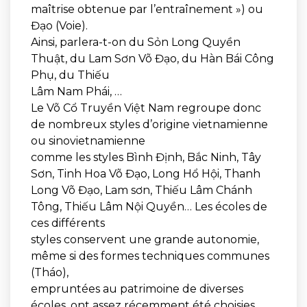
maîtrise obtenue par l’entraînement ») ou
Đạo (Voie).
Ainsi, parlera-t-on du Sỏn Long Quyền
Thuật, du Lam Sơn Võ Đạo, du Hàn Bái Công
Phụ, du Thiếu
Lâm Nam Phái, …
Le Võ Cổ Truyền Việt Nam regroupe donc
de nombreux styles d’origine vietnamienne
ou sinovietnamienne
comme les styles Bình Định, Bắc Ninh, Tây
Sơn, Tinh Hoa Võ Đạo, Long Hổ Hội, Thanh
Long Võ Đạo, Lam sơn, Thiếu Lâm Chánh
Tông, Thiếu Lâm Nội Quyền… Les écoles de
ces différents
styles conservent une grande autonomie,
même si des formes techniques communes
(Tháo),
empruntées au patrimoine de diverses
écoles, ont assez récemment été choisies