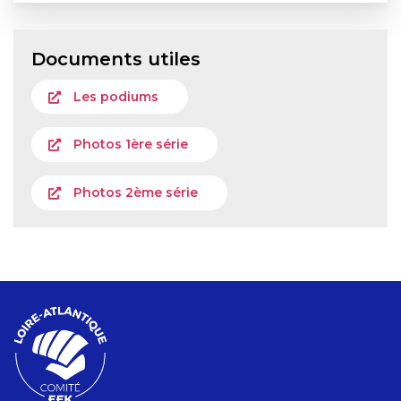
Documents utiles
Les podiums
Photos 1ère série
Photos 2ème série