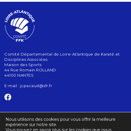
Comité Départemental de Loire-Atlantique de Karaté et
Disciplines Associées
Maison des Sports
44 Rue Romain ROLLAND
44100 NANTES
E-mail :
jcpacaud@sfr.fr
CONTACT
Nous utilisons des cookies pour vous offrir la meilleure
ACTUALITÉS
expérience sur notre site.
Vous pouvez en savoir plus sur les cookies que nous