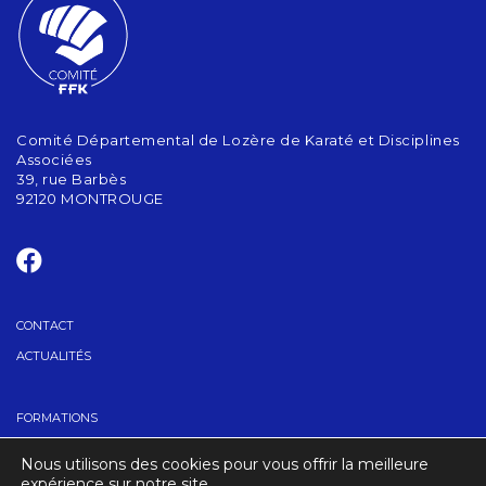
Comité Départemental de Lozère de Karaté et Disciplines
Associées
39, rue Barbès
92120 MONTROUGE
CONTACT
ACTUALITÉS
FORMATIONS
GRADES
Nous utilisons des cookies pour vous offrir la meilleure
TROUVER UN CLUB
expérience sur notre site.