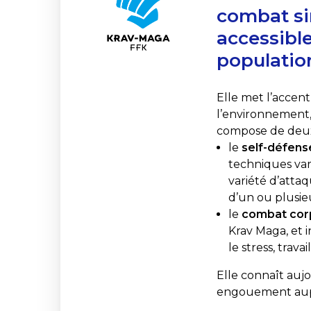
combat sim
accessible
populatio
Elle met l’accent
l’environnement, 
compose de deux 
le
self-défens
techniques va
variété d’atta
d’un ou plusieu
le
combat cor
Krav Maga, et 
le stress, trava
Elle connaît aujo
engouement auprè