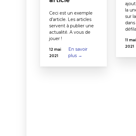
ajou
la un
Ceci est un exemple
sur l
d’article. Les articles
dans 
servent à publier une
défil
actualité. A vous de
jouer !
11 ma
2021
En savoir
12 mai
plus →
2021