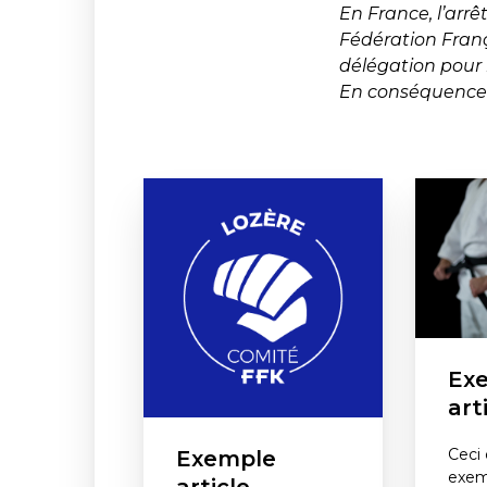
En France, l’arr
Fédération Franç
délégation pour 
En conséquence l
Ex
art
Ceci 
Exemple
exemp
article