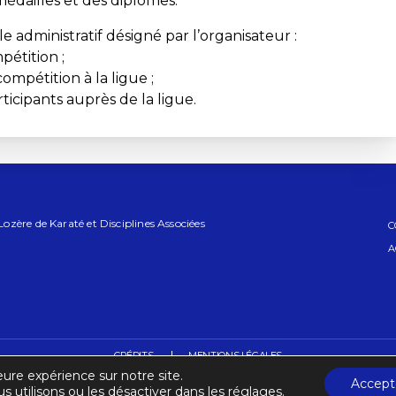
édailles et des diplômes.
administratif désigné par l’organisateur :
pétition ;
ompétition à la ligue ;
rticipants auprès de la ligue.
zère de Karaté et Disciplines Associées
C
A
CRÉDITS
MENTIONS LÉGALES
eure expérience sur notre site.
Accept
s utilisons ou les désactiver dans les réglages.