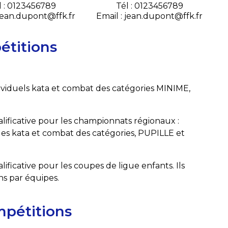
l : 0123456789
Tél : 0123456789
 jean.dupont@ffk.fr
Email : jean.dupont@ffk.fr
étitions
:
viduels kata et combat des catégories MINIME,
alificative pour les championnats régionaux :
es kata et combat des catégories, PUPILLE et
lificative pour les coupes de ligue enfants. Ils
ns par équipes.
mpétitions