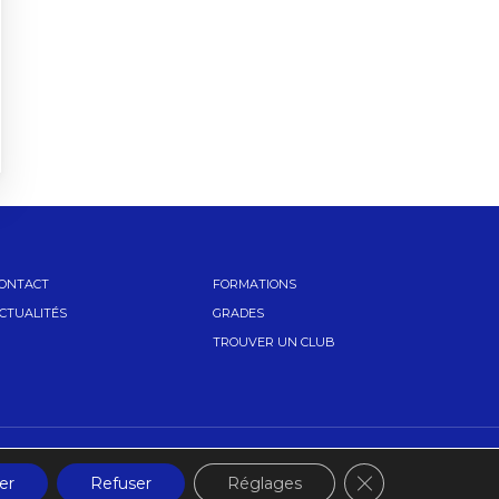
ONTACT
FORMATIONS
CTUALITÉS
GRADES
TROUVER UN CLUB
Fermer la banniè
er
Refuser
Réglages