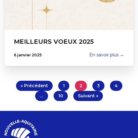
MEILLEURS VOEUX 2025
En savoir plus →
6 janvier 2025
« Précédent
1
2
3
4
…
10
Suivant »