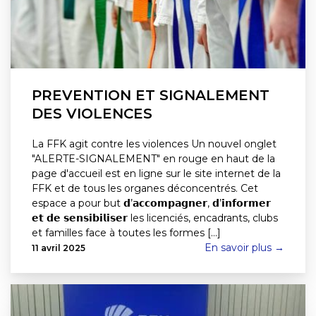
PREVENTION ET SIGNALEMENT
DES VIOLENCES
La FFK agit contre les violences Un nouvel onglet
"ALERTE-SIGNALEMENT" en rouge en haut de la
page d'accueil est en ligne sur le site internet de la
FFK et de tous les organes déconcentrés. Cet
espace a pour but 𝗱’𝗮𝗰𝗰𝗼𝗺𝗽𝗮𝗴𝗻𝗲𝗿, 𝗱’𝗶𝗻𝗳𝗼𝗿𝗺𝗲𝗿
𝗲𝘁 𝗱𝗲 𝘀𝗲𝗻𝘀𝗶𝗯𝗶𝗹𝗶𝘀𝗲𝗿 les licenciés, encadrants, clubs
et familles face à toutes les formes [...]
En savoir plus →
11 avril 2025