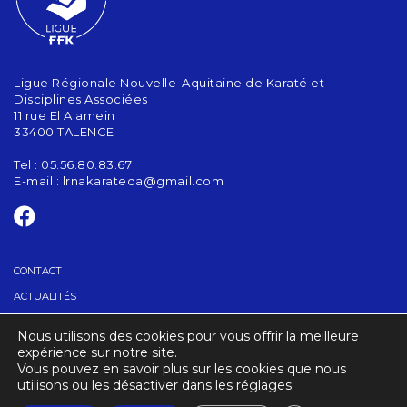
Ligue Régionale Nouvelle-Aquitaine de Karaté et
Disciplines Associées
11 rue El Alamein
33400 TALENCE
Tel : 05.56.80.83.67
E-mail :
lrnakarateda@gmail.com
CONTACT
ACTUALITÉS
Nous utilisons des cookies pour vous offrir la meilleure
TROUVER UN CLUB
expérience sur notre site.
Vous pouvez en savoir plus sur les cookies que nous
utilisons ou les désactiver dans les réglages.
CRÉDITS
MENTIONS LÉGALES