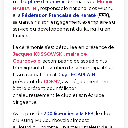
un
trophée
d’honneur
des
mains
de
Mounir
HARRATHI
,
responsable
national
des
wushu
à
la
Fédération
Française
de
Karaté
(
FFK
)
,
saluant
ainsi
son
engagement
exemplaire
au
service
du
développement
du
kung-
fu
en
France.
La
cérémonie
s’est
déroulée
en
présence
de
Jacques
KOSSOWSKI
,
maire
de
Courbevoie
,
accompagné
de
ses
adjoints,
témoignant
du
soutien
de
la
municipalité
au
tissu
associatif
local.
Guy
LECAPLAIN
,
président
du
CDK92
,
avait
également
tenu
à
être
présent
pour
féliciter
chaleureusement
le
club
et
son
équipe
dirigeante.
Avec
plus
de
200
licenciés
à
la
FFK
,
le
club
du
Kung-
Fu
Courbevoie
s’impose
aujourd’hui
comme
un
acteur
majeur
de
la