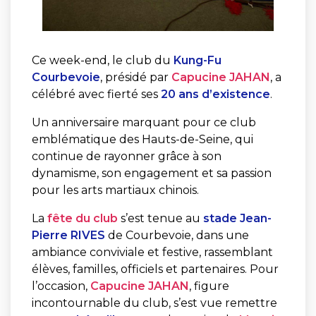
Ce
week-
end,
le
club
du
Kung-
Fu
Courbevoie
,
présidé
par
Capucine
JAHAN
,
a
célébré
avec
fierté
ses
20
ans
d’existence
.
Un
anniversaire
marquant
pour
ce
club
emblématique
des
Hauts-
de-
Seine,
qui
continue
de
rayonner
grâce
à
son
dynamisme,
son
engagement
et
sa
passion
pour
les
arts
martiaux
chinois.
La
fête
du
club
s’est
tenue
au
stade
Jean-
Pierre
RIVES
de
Courbevoie,
dans
une
ambiance
conviviale
et
festive,
rassemblant
élèves,
familles,
officiels
et
partenaires.
Pour
l’occasion,
Capucine
JAHAN
,
figure
incontournable
du
club,
s’est
vue
remettre