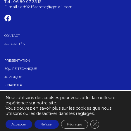
Tel : 06 80 07 35 15
E-mail :
cd92.ffkarate@gmail.com
CONTACT
ACTUALITÉS
PRÉSENTATION
EQUIPE TECHNIQUE
JURIDIQUE
FINANCIER
TROUVER UN CLUB
Nous utilisons des cookies pour vous offrir la meilleure
CONTACT
expérience sur notre site.
Vous pouvez en savoir plus sur les cookies que nous
utilisons ou les désactiver dans les réglages.
CRÉDITS
MENTIONS LÉGALES
Fermer la banniè
Accepter
Refuser
Réglages