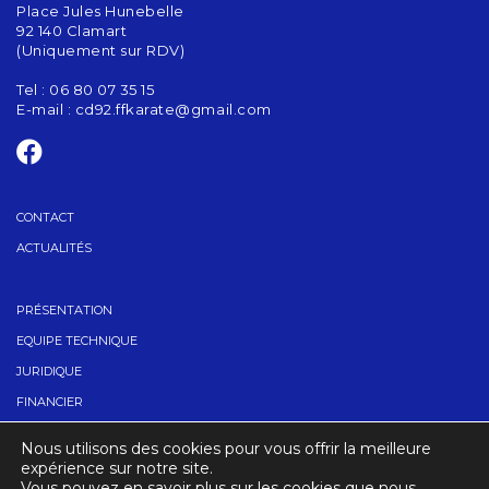
Place Jules Hunebelle
92 140 Clamart
(Uniquement sur RDV)
Tel : 06 80 07 35 15
E-mail :
cd92.ffkarate@gmail.com
CONTACT
ACTUALITÉS
PRÉSENTATION
EQUIPE TECHNIQUE
JURIDIQUE
FINANCIER
TROUVER UN CLUB
Nous utilisons des cookies pour vous offrir la meilleure
CONTACT
expérience sur notre site.
Vous pouvez en savoir plus sur les cookies que nous