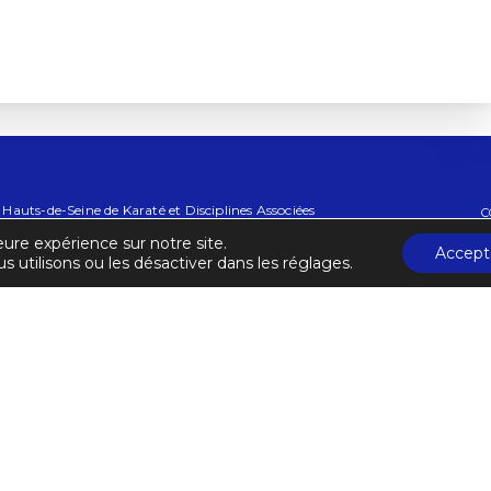
auts-de-Seine de Karaté et Disciplines Associées
C
eure expérience sur notre site.
A
Accept
s utilisons ou les désactiver dans les réglages.
ail.com
CRÉDITS
MENTIONS LÉGALES