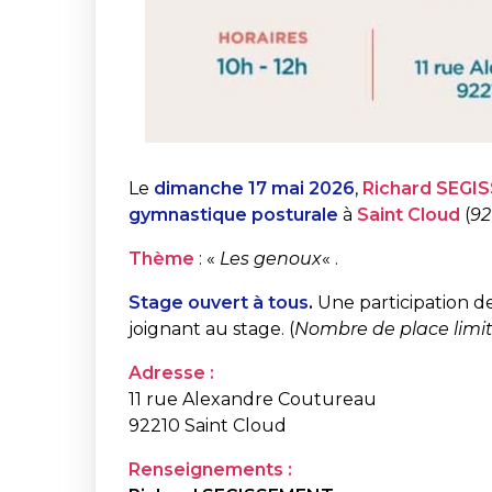
Le
dimanche 17 mai 2026
,
Richard SEG
gymnastique posturale
à
Saint Cloud
(
92
Thème
: «
Les genoux
« .
Stage ouvert à tous
.
Une participation d
joignant au stage. (
Nombre de place limité
Adresse :
11 rue Alexandre Coutureau
92210 Saint Cloud
Renseignements :