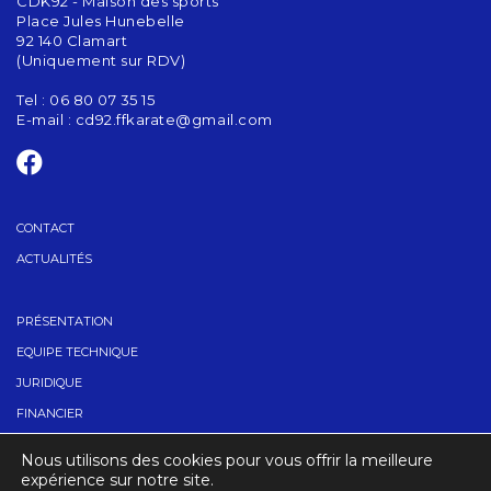
CDK92 - Maison des sports
Place Jules Hunebelle
92 140 Clamart
(Uniquement sur RDV)
Tel : 06 80 07 35 15
E-mail :
cd92.ffkarate@gmail.com
CONTACT
ACTUALITÉS
PRÉSENTATION
EQUIPE TECHNIQUE
JURIDIQUE
FINANCIER
TROUVER UN CLUB
Nous utilisons des cookies pour vous offrir la meilleure
CONTACT
expérience sur notre site.