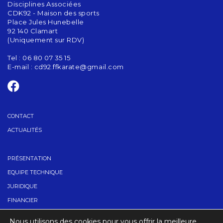
Disciplines Associées
CDK92 - Maison des sports
Place Jules Hunebelle
92 140 Clamart
(Uniquement sur RDV)
Tel : 06 80 07 35 15
E-mail :
cd92.ffkarate@gmail.com
CONTACT
ACTUALITÉS
PRÉSENTATION
EQUIPE TECHNIQUE
JURIDIQUE
FINANCIER
TROUVER UN CLUB
Nous utilisons des cookies pour vous offrir la meilleure