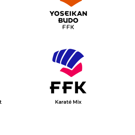
t
Karaté Mix