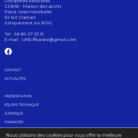
Disciplines Associées
CDK92 - Maison des sports
Place Jules Hunebelle
92 140 Clamart
(Uniquement sur RDV)
Tel : 06 80 07 35 15
E-mail :
cd92.ffkarate@gmail.com
CONTACT
ACTUALITÉS
PRÉSENTATION
EQUIPE TECHNIQUE
JURIDIQUE
FINANCIER
TROUVER UN CLUB
Nous utilisons des cookies pour vous offrir la meilleure