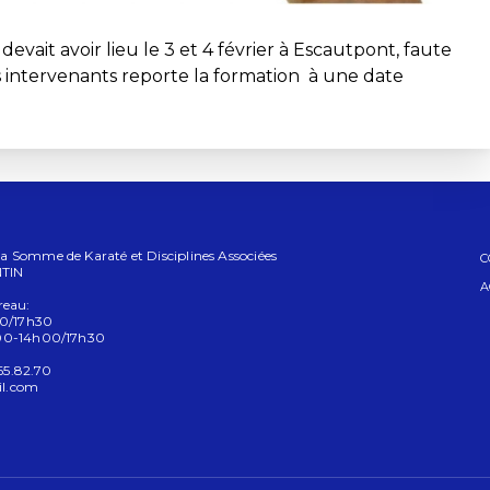
evait avoir lieu le 3 et 4 février à Escautpont, faute
es intervenants reporte la formation à une date
 Somme de Karaté et Disciplines Associées
C
NTIN
A
reau:
00/17h30
h00-14h00/17h30
.65.82.70
l.com