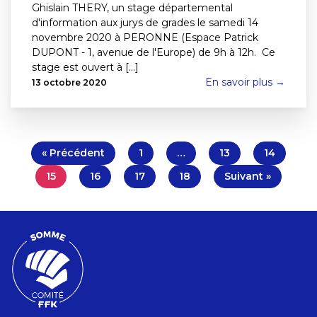
Ghislain THERY, un stage départemental
d'information aux jurys de grades le samedi 14
novembre 2020 à PERONNE (Espace Patrick
DUPONT - 1, avenue de l'Europe) de 9h à 12h. Ce
stage est ouvert à [...]
En savoir plus →
13 octobre 2020
« Précédent
1
…
13
14
15
16
17
18
Suivant »