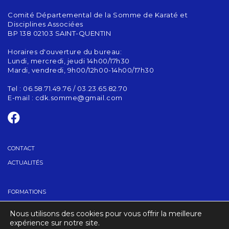
Comité Départemental de la Somme de Karaté et
Disciplines Associées
BP 138 02103 SAINT-QUENTIN
Horaires d'ouverture du bureau:
Lundi, mercredi, jeudi 14h00/17h30
Mardi, vendredi, 9h00/12h00-14h00/17h30
Tel : 06.58.71.49.76 / 03.23.65.82.70
E-mail :
cdk.somme@gmail.com
CONTACT
ACTUALITÉS
FORMATIONS
GRADES
Nous utilisons des cookies pour vous offrir la meilleure
TROUVER UN CLUB
expérience sur notre site.