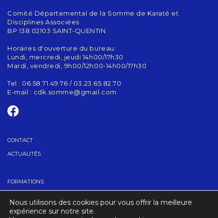
Comité Départemental de la Somme de Karaté et
Disciplines Associées
BP 138 02103 SAINT-QUENTIN
Horaires d'ouverture du bureau:
Lundi, mercredi, jeudi 14h00/17h30
Mardi, vendredi, 9h00/12h00-14h00/17h30
Tel : 06.58.71.49.76 / 03.23.65.82.70
E-mail :
cdk.somme@gmail.com
CONTACT
ACTUALITÉS
FORMATIONS
GRADES
Nous utilisons des cookies pour vous offrir la meilleure
TROUVER UN CLUB
expérience sur notre site.